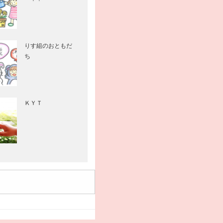
りす組のおともだ
ち
ＫＹＴ