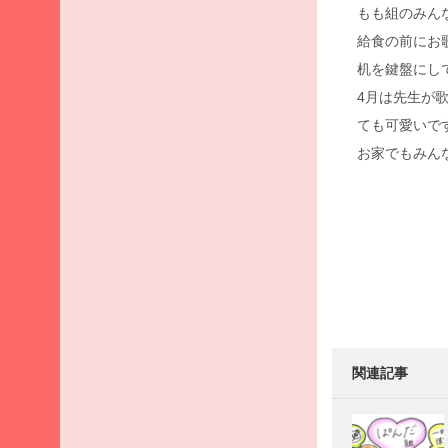
月
もも組のみん
2026
給食の前にお
年3
机を鍵盤にし
月
4月は先生が
2026
ても可愛いで
年2
月
お家でもみん
2026
年1
Post
月
navigati
2025
年12
月
2025
年11
月
関連記事
2025
年10
月