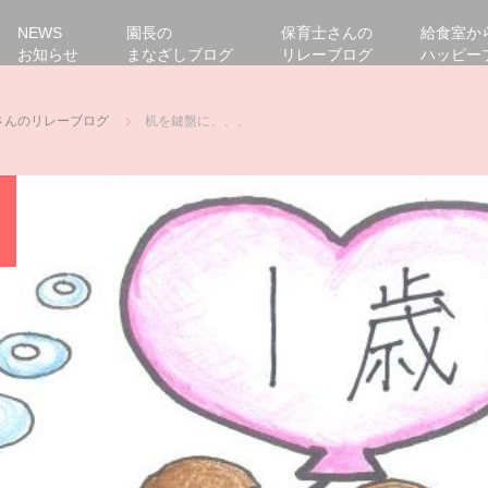
NEWS
園長の
保育士さんの
給食室か
お知らせ
まなざしブログ
リレーブログ
ハッピー
さんのリレーブログ
机を鍵盤に、、、