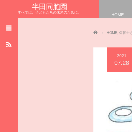
半田同胞園
すべては、子どもたちの未来のために。
HOME
HOME
NEWS
Home
HOME
,
保育士
お知らせ
園長の
まなざしブログ
2021
保育士さんの
07.28
リレーブログ
給食室からの
ハッピーブログ
施設の
物語ブログ
食育 ブ ロ グ
いただきます
半田同胞園公式HP