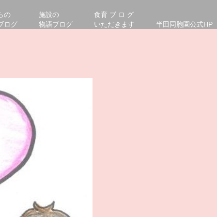
らの
施設の
食育 ブ ロ グ
ブログ
物語ブログ
いただきます
半田同胞園公式HP