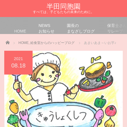
半田同胞園
すべては、子どもたちの未来のために。
NEWS
園長の
保育士さん
HOME
お知らせ
まなざしブログ
リレーブロ
Home
HOME
,
給食室からのハッピーブログ
あまいあま～いお芋♪
2021
08.18