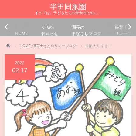
半田同胞園
すべては、子どもたちの未来のために。
NEWS
園長の
保育士さん
HOME
お知らせ
まなざしブログ
リレーブロ
Home
HOME
,
保育士さんのリレーブログ
制作だいすき！
2022
02.17