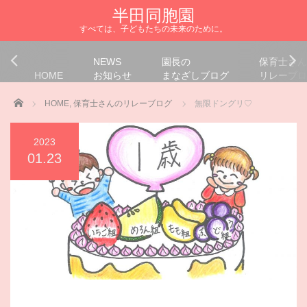
半田同胞園
すべては、子どもたちの未来のために。
NEWS
園長の
保育士さん
HOME
お知らせ
まなざしブログ
リレーブロ
Home
HOME
,
保育士さんのリレーブログ
無限ドングリ♡
2023
01.23