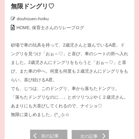
無限ドングリ♡
douhouen-hoiku
HOME
,
保育士さんのリレーブログ
砂場で車の玩具を持って、2歳児さんと遊んでいるA君。ド
ングリを見つけ「おぉ～♡」と喜び、車のシートの所へ入れ
ました。2歳児さんにドングリをもらうと「おぉ～♡」と喜
び、また車の中へ。何度も何度も２歳児さんにドングリをも
らい、喜び続けるA君。
でも、じつは、このドングリ、車から落ちたドングリ。
「落ちたドングリなのに…」とポツリつぶやく２歳児さん。
あまりにも大喜びしてくれるので、ナイショ♡
無限に楽しめました。(^_-)-☆
Post
前の記事
次の記事