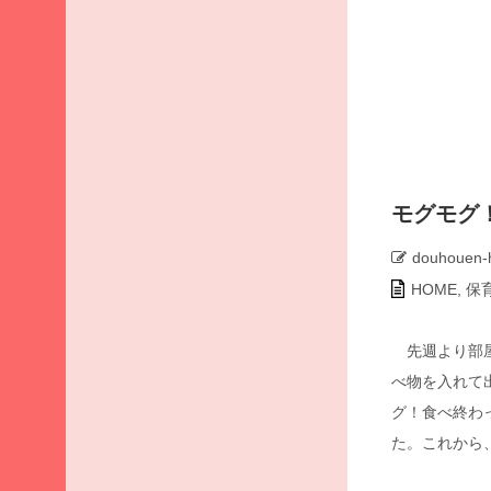
ア
ー
カ
イ
ブ
2026
年8
月
モグモグ
2026
年7
douhouen-
月
HOME
,
保
2026
年6
月
先週より部屋
2026
べ物を入れて
年5
グ！食べ終わ
月
た。これから
2026
年4