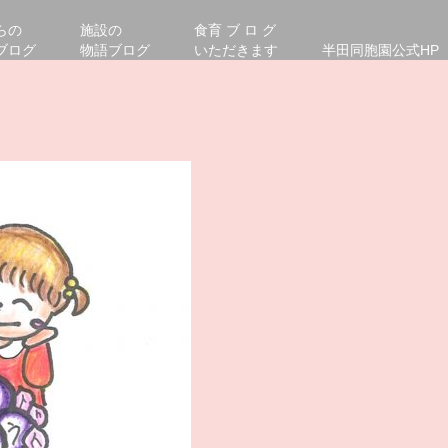
らの
施設の
食育 ブ ロ グ
ブログ
物語ブログ
いただきます
半田同胞園公式HP