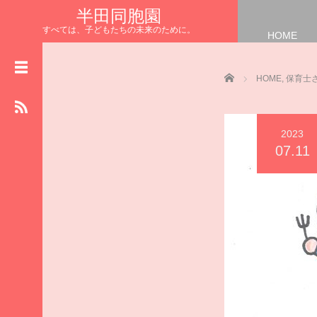
半田同胞園
すべては、子どもたちの未来のために。
HOME
HOME
NEWS
Home
HOME
,
保育士
お知らせ
園長の
まなざしブログ
2023
保育士さんの
07.11
リレーブログ
給食室からの
ハッピーブログ
施設の
物語ブログ
食育 ブ ロ グ
いただきます
半田同胞園公式HP