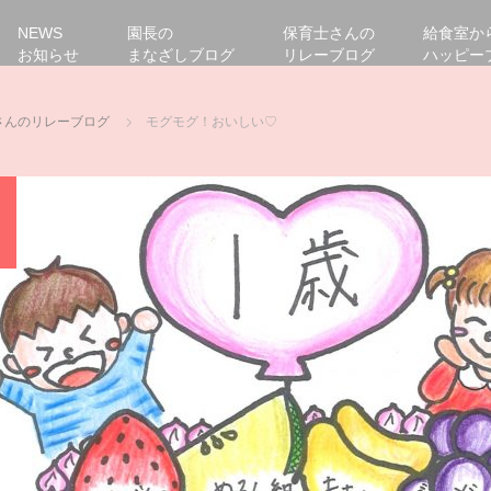
NEWS
園長の
保育士さんの
給食室か
お知らせ
まなざしブログ
リレーブログ
ハッピー
さんのリレーブログ
モグモグ！おいしい♡