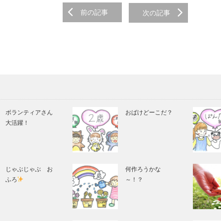
前の記事
次の記事
on
ボランティアさん
おばけどーこだ？
大活躍！
じゃぶじゃぶ お
何作ろうかな
ふろ
～！？