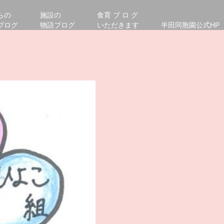
らの
施設の
食育 ブ ロ グ
ブログ
物語ブログ
いただきます
半田同胞園公式HP