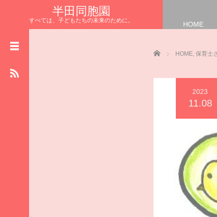
半田同胞園
すべては、子どもたちの未来のために。
HOME
HOME
NEWS
Home
HOME
,
保育士
お知らせ
園長の
まなざしブログ
2023
保育士さんの
11.08
リレーブログ
給食室からの
ハッピーブログ
施設の
物語ブログ
食育 ブ ロ グ
いただきます
半田同胞園公式HP