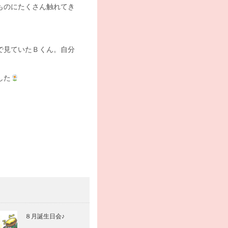
ものにたくさん触れてき
で見ていたＢくん。自分
した
８月誕生日会♪