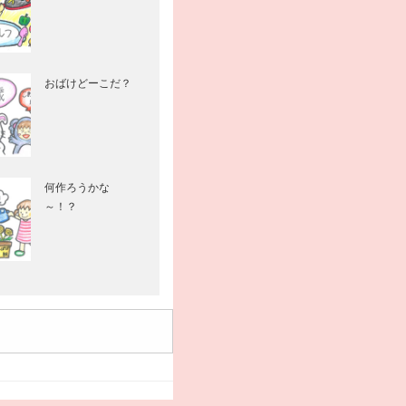
おばけどーこだ？
何作ろうかな
～！？