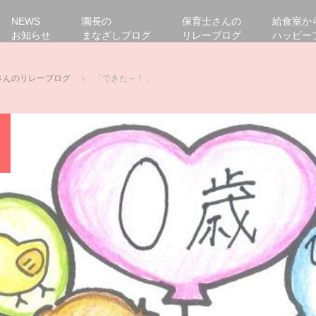
NEWS
園長の
保育士さんの
給食室か
お知らせ
まなざしブログ
リレーブログ
ハッピー
さんのリレーブログ
「できた～！」