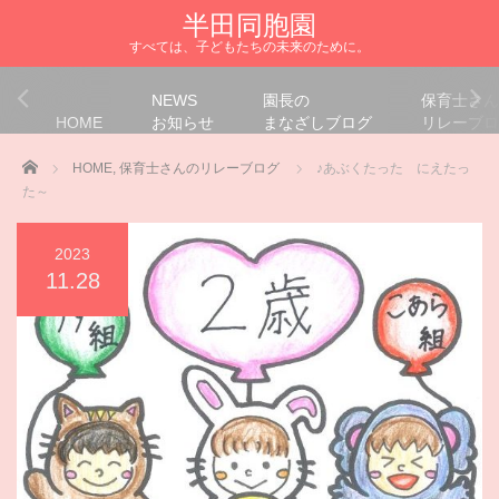
半田同胞園
すべては、子どもたちの未来のために。
NEWS
園長の
保育士さん
HOME
お知らせ
まなざしブログ
リレーブロ
Home
HOME
,
保育士さんのリレーブログ
♪あぶくたった にえたっ
た～
2023
11.28