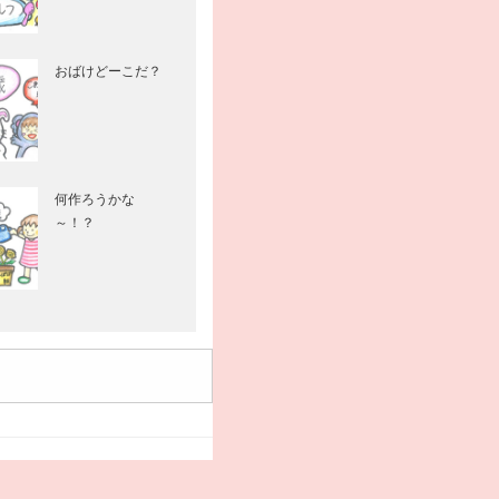
おばけどーこだ？
何作ろうかな
～！？