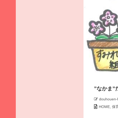
ア
ー
カ
イ
ブ
2026
年8
月
2026
年7
月
2026
年6
月
”なかま”
2026
年5
douhouen-
月
HOME
,
保
2026
年4