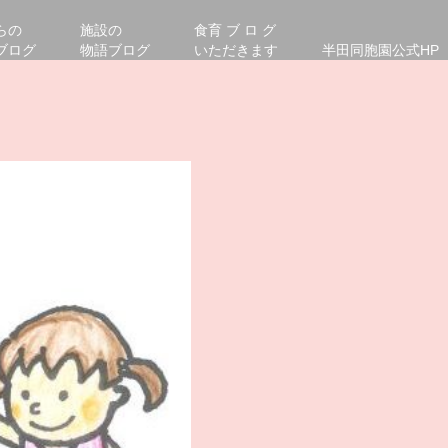
らの
施設の
食育 ブ ロ グ
ブログ
物語ブログ
いただきます
半田同胞園公式HP