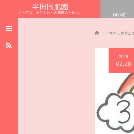
半田同胞園
すべては、子どもたちの未来のために。
HOME
HOME
NEWS
Home
HOME
,
保育士
お知らせ
園長の
まなざしブログ
2024
保育士さんの
02.28
リレーブログ
給食室からの
ハッピーブログ
施設の
物語ブログ
食育 ブ ロ グ
いただきます
半田同胞園公式HP