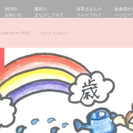
NEWS
園長の
保育士さんの
給食室か
お知らせ
まなざしブログ
リレーブログ
ハッピー
さんのリレーブログ
”なかま”だよね？！