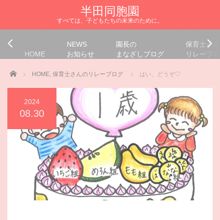
半田同胞園
すべては、子どもたちの未来のために。
NEWS
園長の
保育士さん
HOME
お知らせ
まなざしブログ
リレーブロ
Home
HOME
,
保育士さんのリレーブログ
はい、どうぞ♡
2024
08.30