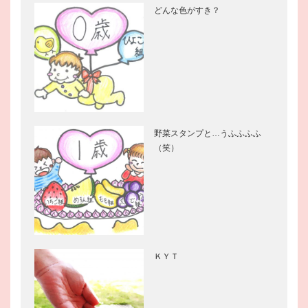
どんな色がすき？
野菜スタンプと…うふふふふ
（笑）
ＫＹＴ