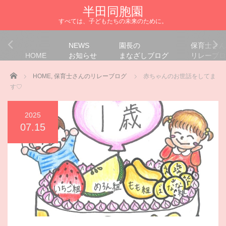
半田同胞園
すべては、子どもたちの未来のために。
NEWS
園長の
保育士さん
HOME
お知らせ
まなざしブログ
リレーブロ
Home
HOME
,
保育士さんのリレーブログ
赤ちゃんのお世話をしてま
す♡
2025
07.15