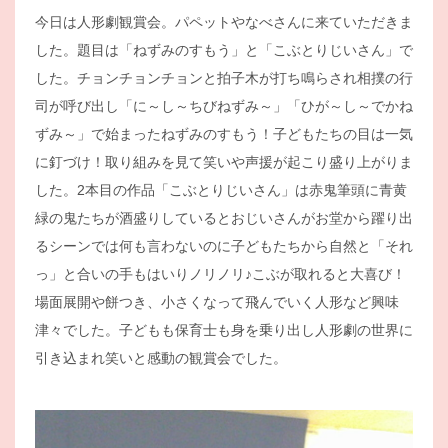
今日は人形劇観賞会。パペットやなべさんに来ていただきま
した。題目は「ねずみのすもう」と「こぶとりじいさん」で
した。チョンチョンチョンと拍子木が打ち鳴らされ相撲の行
司が呼び出し「に～し～ちびねずみ～」「ひが～し～でかね
ずみ～」で始まったねずみのすもう！子どもたちの目は一気
に釘づけ！取り組みを見て笑いや声援が起こり盛り上がりま
した。2本目の作品「こぶとりじいさん」は赤鬼筆頭に青黄
緑の鬼たちが酒盛りしているとおじいさんがお堂から躍り出
るシーンでは何も言わないのに子どもたちから自然と「それ
っ」と合いの手もはいりノリノリ♪こぶが取れると大喜び！
場面展開や餅つき、小さくなって飛んでいく人形など興味
津々でした。子どもも保育士も身を乗り出し人形劇の世界に
引き込まれ笑いと感動の観賞会でした。