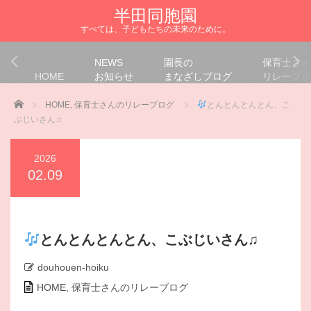
半田同胞園
すべては、子どもたちの未来のために。
NEWS
園長の
保育士さん
HOME
お知らせ
まなざしブログ
リレーブロ
Home
HOME
,
保育士さんのリレーブログ
とんとんとんとん、こ
ぶじいさん♫
2026
02.09
とんとんとんとん、こぶじいさん♫
douhouen-hoiku
HOME
,
保育士さんのリレーブログ