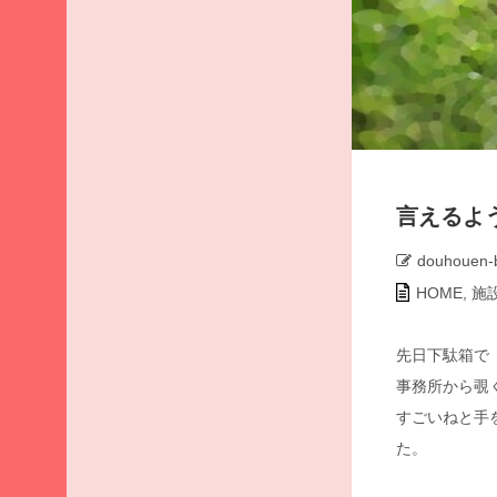
ア
ー
カ
イ
ブ
2026
年8
月
言えるよ
2026
年7
douhouen-
月
HOME
,
施
2026
年6
月
先日下駄箱で
2026
事務所から覗
年5
すごいねと手
月
た。
2026
年4