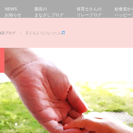
NEWS
園長の
保育士さんの
給食室か
お知らせ
まなざしブログ
リレーブログ
ハッピー
物語ブログ
言えるようになったよ