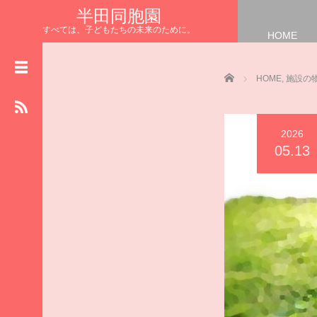
半田同胞園
すべては、子どもたちの未来のために。
HOME
HOME
NEWS
Home
HOME
,
施設の
お知らせ
園長の
まなざしブログ
2026
保育士さんの
05.13
リレーブログ
給食室からの
ハッピーブログ
施設の
物語ブログ
食育 ブ ロ グ
いただきます
半田同胞園公式HP