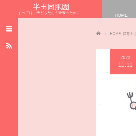
半田同胞園
すべては、子どもたちの未来のために。
HOME
HOME
NEWS
Home
HOME
,
保育士
お知らせ
園長の
まなざしブログ
2022
保育士さんの
11.11
リレーブログ
給食室からの
ハッピーブログ
施設の
物語ブログ
食育 ブ ロ グ
いただきます
半田同胞園公式HP