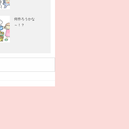
何作ろうかな
～！？