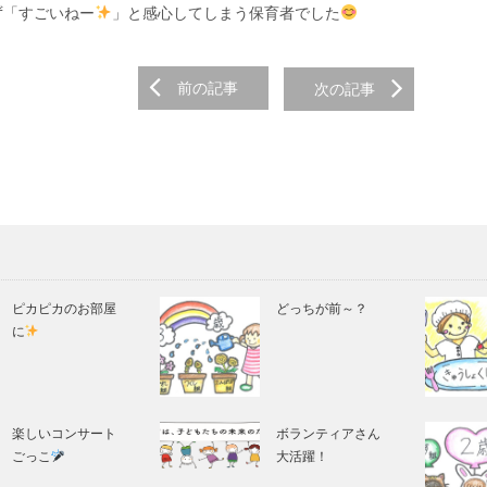
ず「すごいねー
」と感心してしまう保育者でした
前の記事
次の記事
on
ピカピカのお部屋
どっちが前～？
に
楽しいコンサート
ボランティアさん
ごっこ
大活躍！