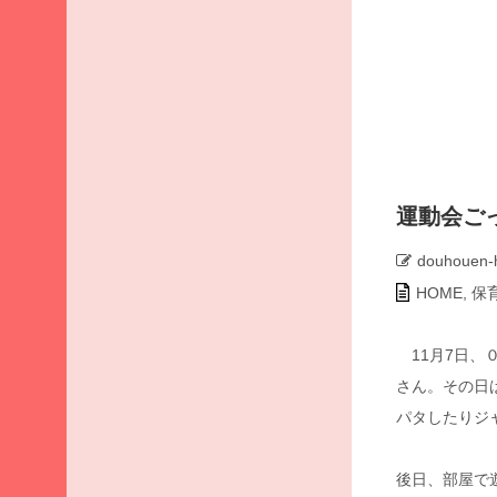
ア
ー
カ
イ
ブ
2026
年8
月
運動会ご
2026
年7
douhouen-
月
HOME
,
保
2026
年6
月
11月7日、
2026
さん。その日
年5
パタしたりジ
月
2026
後日、部屋で
年4