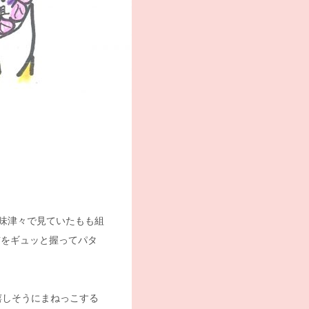
味津々で見ていたもも組
布をギュッと握ってパタ
嬉しそうにまねっこする