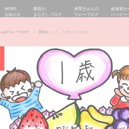
NEWS
園長の
保育士さんの
給食室か
お知らせ
まなざしブログ
リレーブログ
ハッピー
さんのリレーブログ
運動会ごっこ、たのしたったね♪