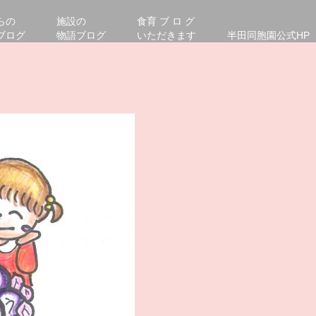
らの
施設の
食育 ブ ロ グ
ブログ
物語ブログ
いただきます
半田同胞園公式HP