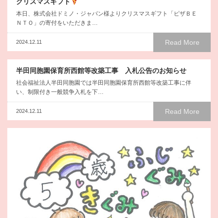
クリスマスギフト
本日、株式会社ドミノ・ジャパン様よりクリスマスギフト「ピザＢＥ
ＮＴＯ」の寄付をいただきま…
Read More
2024.12.11
半田同胞園保育所西館等改築工事 入札公告のお知らせ
社会福祉法人半田同胞園では半田同胞園保育所西館等改築工事に伴
い、制限付き一般競争入札を下…
Read More
2024.12.11