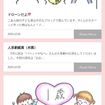
ドローンだよ
こあら組の子ども達は今日もブロックで遊んでいます。Aくんがささー
っと作った物はなんと！ド…
Read More
2024.12.04
人形劇鑑賞（本園）
5月に続き『パペットやなべ』さんが人形劇の公演をしてくださいま
した。今回の演目は『おお…
Read More
2024.12.03