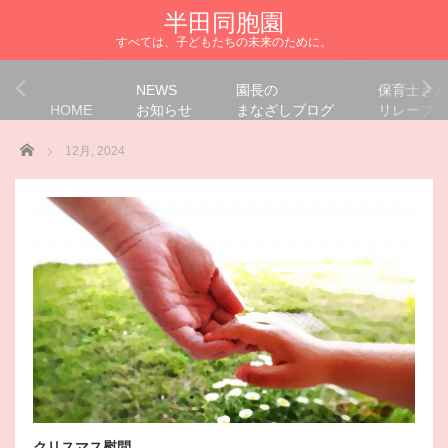
半田同胞園
すべては、子どもたちの未来のために。
NEWS
園長の
保育士さん
HOME
お知らせ
まなざしブログ
リレーブロ
Home
12月, 2024
クリスマス慰問