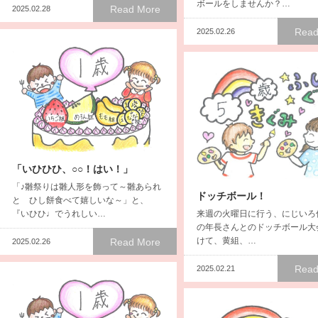
ボールをしませんか？…
Read More
2025.02.28
Read
2025.02.26
「いひひひ、○○！はい！」
「♪雛祭りは雛人形を飾って～雛あられ
ドッチボール！
と ひし餅食べて嬉しいな～」と、
来週の火曜日に行う、にじいろ
『いひひ♩でうれしい…
の年長さんとのドッチボール大
けて、黄組、…
Read More
2025.02.26
Read
2025.02.21