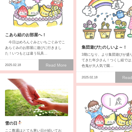
こあら組のお部屋へ！
今日はめろんぐみといちごぐみでこ
集団遊びたのしいよ～！
あらぐみのお部屋に遊びに行きまし
た！いつもとは違う玩具…
3期になり、より集団遊びが盛
てきた年少さん！つくし組では
Read More
2025.02.18
色鬼が大人気で園…
Read
2025.02.18
雪の日
ここ数週はとても寒い日が続いてお