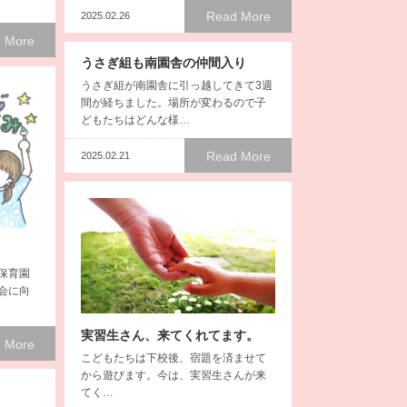
Read More
2025.02.26
 More
うさぎ組も南園舎の仲間入り
うさぎ組が南園舎に引っ越してきて3週
間が経ちました。場所が変わるので子
どもたちはどんな様…
Read More
2025.02.21
保育園
会に向
実習生さん、来てくれてます。
 More
こどもたちは下校後、宿題を済ませて
から遊びます。今は、実習生さんが来
てく…