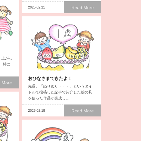
Read More
2025.02.21
り上がっ
、特に
おひなさまできたよ！
 More
先週、「ぬりぬり・・・」というタイ
トルで投稿した記事で紹介した絵の具
を使った作品が完成し…
Read More
2025.02.18