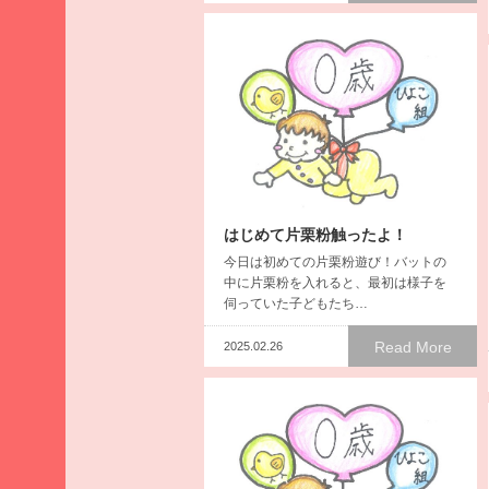
ア
ー
カ
イ
ブ
2026
年8
月
2026
はじめて片栗粉触ったよ！
年7
今日は初めての片栗粉遊び！バットの
月
中に片栗粉を入れると、最初は様子を
2026
伺っていた子どもたち…
年6
Read More
月
2025.02.26
2026
年5
月
2026
年4