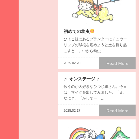
月
2026
年3
月
初めての幼虫
2026
ひよこ組にあるプランターにチュウー
年2
リップの球根を埋めようと土を掘り起
月
こすと…。中から幼虫…
2026
年1
Read More
2025.02.20
月
2025
♬ オンステージ ♬
年12
歌うのが大好きなひつじ組さん。今日
月
は、マイクを出してみました。「え、
なに？」「かしてー！…
2025
年11
Read More
2025.02.17
月
2025
年10
月