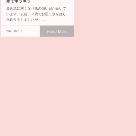
氷でキラキラ
最近急に寒くなり風の強い日が続いて
います。以前、２歳でお皿に水をはり
氷作りをしましたが、…
せつぶんかい
2月3日（月）に「節分会」を
Read More
2025.02.07
た。まずは節分のお話を聞き、
イズで盛り上がりま…
Read
2025.02.05
７月生まれの誕生会＆七夕
昨夜の雨が噓のように上がりみん
願いが届いたようです。今日は七
と誕生会の日です。ひ…
Read M
2026.07.08
昆虫博士が誕生するかも！？
先月、アゲハ蝶の幼虫が羽化し、黄組
から飛び立っていきました。子ども達
はますます昆虫などに…
Read More
2026.07.10