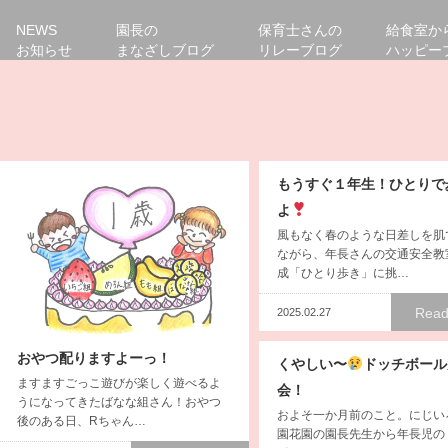
NEWS
園長の
保育士さんの
給食室か
お知らせ
まなざしブログ
リレーブログ
ハッピー
もうすぐ１年生！ひとりで
よ
風もなく春のような日差しを肌
ながら、年長さんの交通安全教
成「ひとり歩き」に挑…
Read
2025.02.27
おやつ配りますよーっ！
くやしい〜
ドッチボール
ますますごっこ遊びが楽しく遊べるよ
会！
うになってきたばなな組さん！おやつ
およそ一か月前のこと。にじい
後のある日、Rちゃん…
園花園の園長先生から年長児の