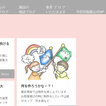
らの
施設の
食育 ブ ロ グ
ブログ
物語ブログ
いただきます
半田同胞園公式HP
歩ける
で感じ
室集大
 More
何を作ろうかな～？！
大
最近青組では制作を楽しんでいます。
お部屋遊びの時に制作をしたい子は紙
ろ保育
やカップ、空き箱など…
ドッチ