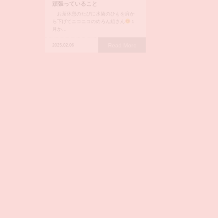
頑張っていること
お茶休憩のたびに水筒のひもを肩か
ら下げてニコニコのめろん組さん
１
月か…
行いまし
節分ク
Read More
2025.02.06
 More
会☆
なの
夕会
ore
ようこそ！魚釣り＆バーベキュー
場へ！
こあら組では、6月頃から、魚釣りとバ
ーベキュー遊びが盛り上がっていま
す。魚を釣る時の表情…
Read More
2026.07.09