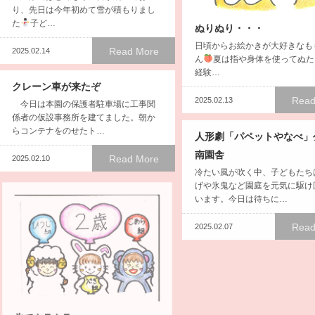
り、先日は今年初めて雪が積もりまし
た
子ど…
ぬりぬり・・・
日頃からお絵かきが大好きなも
Read More
2025.02.14
ん
夏は指や身体を使ってぬた
経験…
クレーン車が来たぞ
Read
2025.02.13
今日は本園の保護者駐車場に工事関
係者の仮設事務所を建てました。朝か
らコンテナをのせたト…
人形劇「パペットやなべ」
南園舎
Read More
2025.02.10
冷たい風が吹く中、子どもたち
げや氷鬼など園庭を元気に駆け
います。今日は待ちに…
Read
2025.02.07