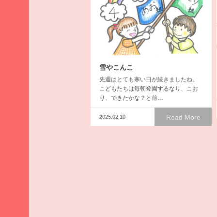
2025
年9
月
2025
年8
月
雪やこんこ
2025
先週はとても寒い日が続きましたね。
年7
こどもたちは毎朝登園するなり、こお
月
り、できたかな？と前…
2025
年6
Read More
2025.02.10
月
2025
地鎮祭を行いました
年5
先日、西館改築工事の業者が決ま
月
り、本日（2月5日）、本園にて地鎮祭
を行いました。朝から…
2025
年4
Read More
2025.02.06
月
2025