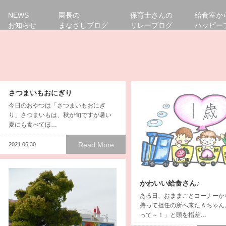
NEWS
園長の
保育士さんの
給食室か
お知らせ
まなざしブログ
リレーブログ
ハッピー
さつまいもおにぎり
今日のおやつは「さつまいもおにぎ
り」さつまいもは、秋が旬ですが暑い
夏にも食べてほ…
Read More
2021.06.30
かわいい給食さん♪
ある日、おままごとコーナーか
持って担任の所へ来たＡちゃん
って～！」と頭を指差…