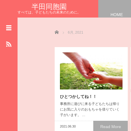
半田同胞園
すべては、子どもたちの未来のために。
HOME
HOME
NEWS
Home
6月, 2021
お知らせ
園長の
まなざしブログ
保育士さんの
リレーブログ
給食室からの
ハッピーブログ
施設の
ひとつかしてね！！
物語ブログ
事務所に遊びに来る子どもたちは帰り
食育 ブ ロ グ
にお気に入りのおもちゃを借りていく
いただきます
子がいます。 …
半田同胞園公式HP
Read More
2021.06.30