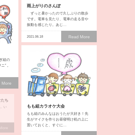
雨上がりのさんぽ
ずっと暑かったので久しぶりの散歩
です。電車を見たり、電車の走る音や
振動を感じたり。あじ…
Read More
2021.06.18
ぎ組の
ニ″ 。
 More
なたち
もも組カラオケ大会
す。い
ま
もも組のみんなはおうたが大好き！先
生がマイクを作りお昼寝明け机の上に
置いておくと、すぐに…
 More