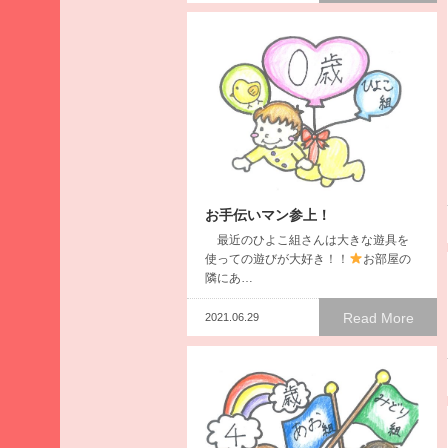
ア
ー
カ
イ
ブ
2026
年8
月
2026
お手伝いマン参上！
年7
最近のひよこ組さんは大きな遊具を
月
使っての遊びが大好き！！
お部屋の
2026
隣にあ…
年6
Read More
月
2021.06.29
2026
年5
月
2026
年4