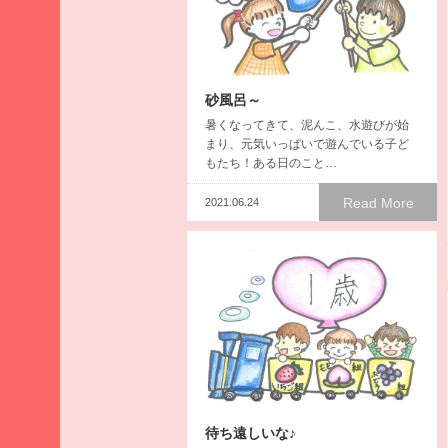
月
2026
年3
月
砂風呂～
2026
暑くなってきて、泥んこ、水遊びが始
年2
まり、元気いっぱいで遊んでいる子ど
月
もたち！ある日のこと…
2026
年1
Read More
2021.06.24
月
2025
年12
月
2025
年11
月
2025
年10
月
待ち遠しいな♪