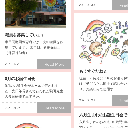
Read
2021.06.30
職員を募集しています
半田同胞園保育所では、次の職員を募
集しています。 ①早朝、延長保育士
（保育補助者）…
Read More
2021.06.29
もうすぐだね☆
現在、年長児は７月のお泊り保
6月のお誕生日会
けて子どもたち同士で話し合い
6月のお誕生会がホールで行われまし
り、お楽しみで使用す…
た。先日年長さんで行われた駒田先生
の食育研修で出てきた…
Read
2021.06.28
Read More
2021.06.25
六月生まれのお誕生日会で
六月生まれのお友達（0歳児~
33人）♡ ハッピーバースデ