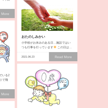
 More
おたのしみかい
小学校がお休みのある日…施設ではい
つも行事を行っています
この日は…
Read More
2021.06.23
でいる2
りで飛
 More