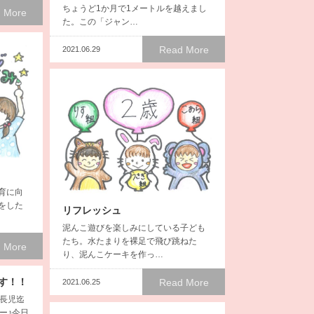
ちょうど1か月で1メートルを越えまし
 More
た。この「ジャン…
Read More
2021.06.29
育に向
をした
リフレッシュ
泥んこ遊びを楽しみにしている子ども
たち。水たまりを裸足で飛び跳ねた
 More
り、泥んこケーキを作っ…
す！！
Read More
2021.06.25
年長児迄
ー♪今日