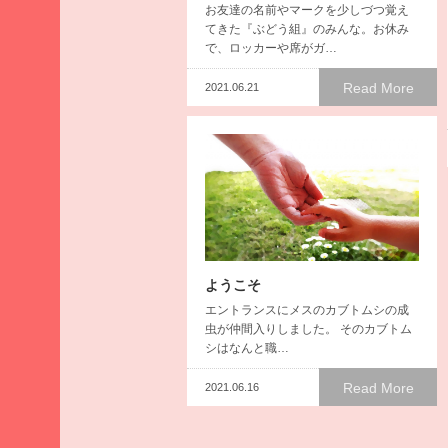
お友達の名前やマークを少しづつ覚え
2025
てきた『ぶどう組』のみんな。お休み
年9
で、ロッカーや席がガ…
月
2025
Read More
2021.06.21
年8
月
2025
年7
月
2025
年6
月
ようこそ
2025
エントランスにメスのカブトムシの成
年5
虫が仲間入りしました。 そのカブトム
月
シはなんと職…
2025
年4
Read More
2021.06.16
月
2025