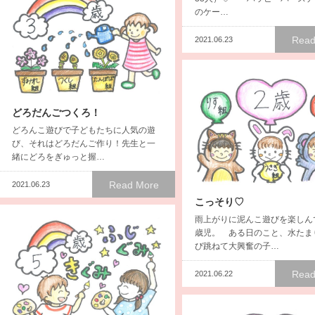
のケー…
Read
2021.06.23
どろだんごつくろ！
どろんこ遊びで子どもたちに人気の遊
び、それはどろだんご作り！先生と一
緒にどろをぎゅっと握…
Read More
2021.06.23
こっそり♡
雨上がりに泥んこ遊びを楽しん
歳児。 ある日のこと、水たま
び跳ねて大興奮の子…
Read
2021.06.22