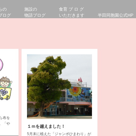
らの
施設の
食育 ブ ロ グ
ブログ
物語ブログ
いただきます
半田同胞園公式HP
ら布を
。「や
１ｍを越えました！
5月末に植えた「ジャンボひまわり」が