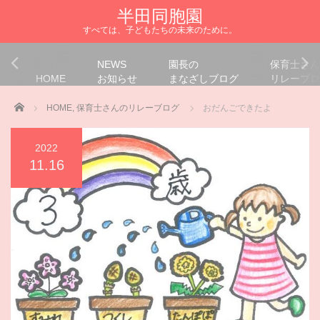
半田同胞園
すべては、子どもたちの未来のために。
NEWS
園長の
保育士さん
HOME
お知らせ
まなざしブログ
リレーブロ
Home
HOME
,
保育士さんのリレーブログ
おだんごできたよ
2022
11.16