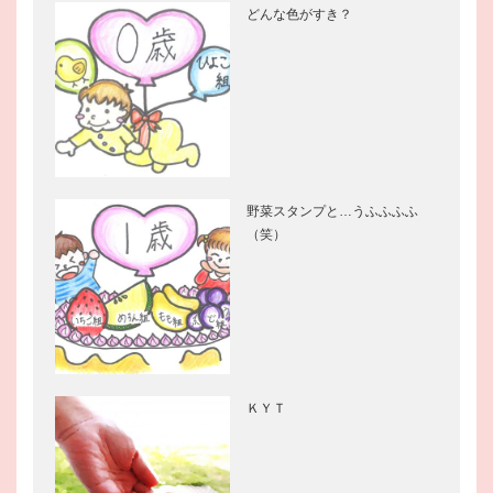
どんな色がすき？
野菜スタンプと…うふふふふ
（笑）
ＫＹＴ