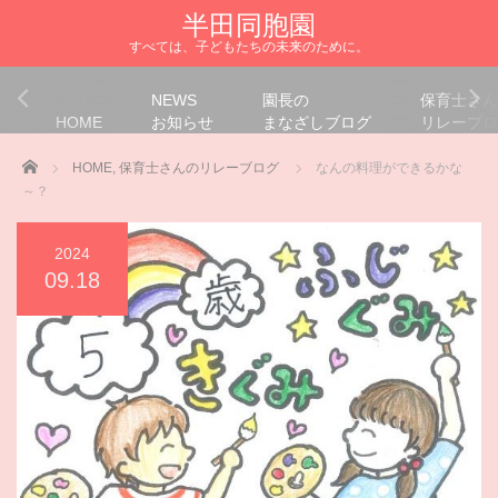
半田同胞園
すべては、子どもたちの未来のために。
NEWS
園長の
保育士さん
HOME
お知らせ
まなざしブログ
リレーブロ
Home
HOME
,
保育士さんのリレーブログ
なんの料理ができるかな
～？
2024
09.18